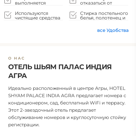
выполняется
отказаться от
профессиональными
уборки
клининговыми
Используются
Стирка постельного
компаниями
чистящие средства
белья, полотенец и
для защиты от
вещей гостей
коронавируса
выполняется в
все Удобства
соответствии с
местными
нормативными
требованиями
О НАС
ОТЕЛЬ ШЬЯМ ПАЛАС ИНДИЯ
АГРА
Идеально расположенный в центре Агры, HOTEL
SHYAM PALACE INDIA AGRA предлагает номера с
кондиционером, сад, бесплатный WiFi и террасу.
Этот 2-звездочный отель предлагает
обслуживание номеров и круглосуточную стойку
регистрации.